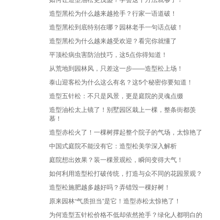
造型黑松为什么越来越抢手？行家一语道破！
造型黑松到底特别在哪？园林老手一句话点破！
造型黑松为什么越来越受欢迎？看完你就懂了
平顶松病虫害防治技巧，这5点你得知道！
从荒地到园林风，只差这一步——造型松上场！
泰山迎客松为什么这么有名？这5个秘密你要知道！
造型五针松：不只是风景，更是庭院的灵魂点缀
造型油松太上镜了！别墅园区栽上一棵，整条街都羡
慕！
造型赤松火了！一棵树撑起整个院子的气场，太惊艳了
中国式庭院不能没有它：造型松美学深入解析
庭院想出效果？装一棵景观松，瞬间变得大气！
如何利用造型松打破传统，打造与众不同的花园景观？
造型松施肥越多越好吗？弄错毁一棵好树！
原来园林“气质担当”是它！造型赤松太惊艳了！
为何造型五针松价格不低却依然抢手？绿化人都明白的