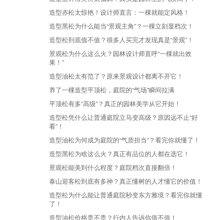
造型赤松太惊艳！设计师直言：一棵就能定风格！
造型黑松为什么能当“景观主角”？一棵立刻显档次！
造型松到底值不值？很多人买完才发现真是“景观”！
景观松为什么这么火？园林设计师直呼“一棵就出效
果！”
造型油松太有范了？原来景观设计都离不开它！
养了一棵造型平顶松，庭院的“气场”瞬间拉满
平顶松有多“高级”？真正的园林美学从它开始！
造型松凭什么让普通庭院立马变高级？原因远不止“好
看”！
造型油松为何成为庭院的“气质担当”？看完你就懂了！
造型黑松为啥这么火？真正有品位的人都在选它！
景观松能美到什么程度？庭院档次直接翻倍！
泰山迎客松到底有多神？真正懂树的人才懂它的价值！
造型松为什么能让普通庭院秒变东方雅境？看完你就懂
了！
造型油松价格贵不贵？行内人告诉你值不值！