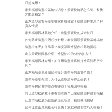
巧超实用！
泰安福顺造型松基地告诉您：景观松施肥怎么管，长势
才能更稳定？
山东造型迎客松基地哪家价格便宜？福顺园林带您了解
真实情况
泰安福顺园林基地介绍：造型景观松的拔针技巧
如何防止造型松因积水烂根？泰安福顺景观松基地揭秘
造型松冬天如何防寒？泰安福顺造型赤松基地揭秘
山东景观松园林介绍：造型油松的5种养护方法
泰安福顺园林介绍：如何用造型迎客松打造庭院私密空
间？
山东福顺基地介绍如何提升造型松的观赏价值？
造型松基地介绍：为什么造型黑松停止生长？
造型松树的养护要点有哪些？福顺园林揭秘
想让造型松的枝干更有层次感？山东福顺园林修剪揭秘
让造型油松成为庭院的绿意明星！福顺基地揭秘
如何让泰山景观松长得更快？施肥和修剪技巧大揭秘！