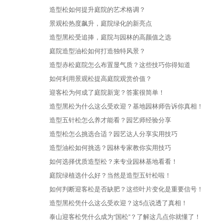
造型松如何提升庭院的艺术格调？
景观松热度飙升，庭院绿化的新亮点
造型黑松受追捧，庭院与园林的高颜值之选
庭院造型油松如何打造独特风景？
造型赤松庭院怎么布置显气质？这些技巧你得知道
如何利用景观松提高庭院观赏价值？
迎客松为何成了庭院新宠？答案很简单！
造型黑松为什么这么受欢迎？基地园林师告诉你真相！
造型五针松怎么养才能看？园艺师经验分享
造型松怎么挑选合适？园艺达人分享实用技巧
造型油松如何挑选？园林专家教你实用技巧
如何选择优质造型松？来专业园林基地看看！
庭院绿植选什么好？当然是造型五针松啦！
如何判断迎客松是否缺肥？这些叶片变化是重要信号！
造型黑松凭什么这么受欢迎？这5点说透了真相！
泰山迎客松凭什么成为“国松”？了解这几点你就懂了！