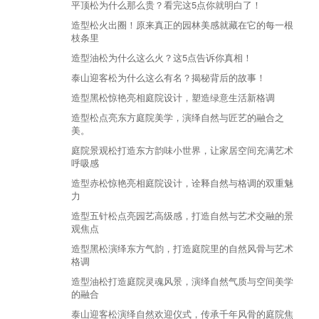
平顶松为什么那么贵？看完这5点你就明白了！
造型松火出圈！原来真正的园林美感就藏在它的每一根
枝条里
造型油松为什么这么火？这5点告诉你真相！
泰山迎客松为什么这么有名？揭秘背后的故事！
造型黑松惊艳亮相庭院设计，塑造绿意生活新格调
造型松点亮东方庭院美学，演绎自然与匠艺的融合之
美。
庭院景观松打造东方韵味小世界，让家居空间充满艺术
呼吸感
造型赤松惊艳亮相庭院设计，诠释自然与格调的双重魅
力
造型五针松点亮园艺高级感，打造自然与艺术交融的景
观焦点
造型黑松演绎东方气韵，打造庭院里的自然风骨与艺术
格调
造型油松打造庭院灵魂风景，演绎自然气质与空间美学
的融合
泰山迎客松演绎自然欢迎仪式，传承千年风骨的庭院焦