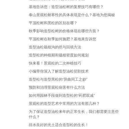
基地告诉您：造型油松树的复整技巧有哪些？
泰山景观松耐寒性的具体表现是什么？基地为您揭秘
平顶松树和黑松的区别在哪？
秋季影响造型松树的价格体现在哪些方面？
平顶松树在秋季如何施肥？基地来告诉您
造型油松栽植沟的挖与回填方法
造型松的种植期和栽植密度如何规划
快来看！景观松的二次种植技巧
小编带你深入了解造型油松切割技术
造型松与造型黑松的“异曲同工之妙”
预防和治理景观松病害有什么方法
如何用园林手段做到造型松的“药肥双减”
景观松的造型艺术中常用的方法有那几种？
为了保证造型油松来年的正常生长，我们都需要注意些
什么？
排水良好的光土适合造型松的生长！