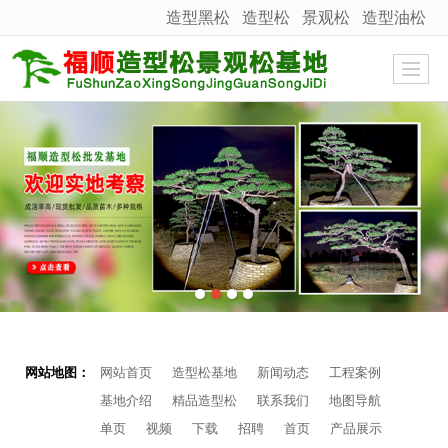
造型黑松
造型松
景观松
造型油松
很遗憾，因您的浏览器版本过低导致无法获得最佳浏览体验，推荐下载安装谷歌浏览器！
网站地图：
网站首页
造型松基地
新闻动态
工程案例
基地介绍
精品造型松
联系我们
地图导航
单页
视频
下载
招聘
首页
产品展示