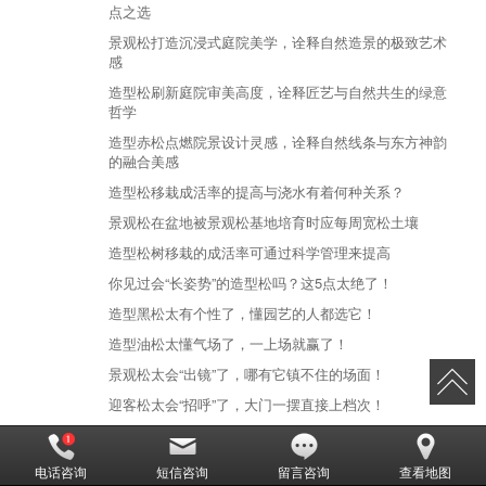
点之选
景观松打造沉浸式庭院美学，诠释自然造景的极致艺术
感
造型松刷新庭院审美高度，诠释匠艺与自然共生的绿意
哲学
造型赤松点燃院景设计灵感，诠释自然线条与东方神韵
的融合美感
造型松移栽成活率的提高与浇水有着何种关系？
景观松在盆地被景观松基地培育时应每周宽松土壤
造型松树移栽的成活率可通过科学管理来提高
你见过会“长姿势”的造型松吗？这5点太绝了！
造型黑松太有个性了，懂园艺的人都选它！
造型油松太懂气场了，一上场就赢了！
景观松太会“出镜”了，哪有它镇不住的场面！
迎客松太会“招呼”了，大门一摆直接上档次！
造型五针松太懂“东方审美”了，谁种谁惊艳！
造型松才是园林“氛围王”，一放就出高级感！
电话咨询
短信咨询
留言咨询
查看地图