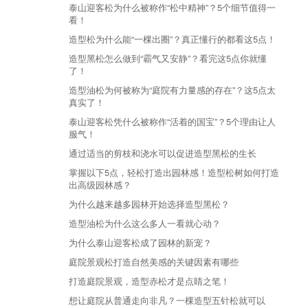
泰山迎客松为什么被称作“松中精神”？5个细节值得一
看！
造型松为什么能“一棵出圈”？真正懂行的都看这5点！
造型黑松怎么做到“霸气又安静”？看完这5点你就懂
了！
造型油松为何被称为“庭院有力量感的存在”？这5点太
真实了！
泰山迎客松凭什么被称作“活着的国宝”？5个理由让人
服气！
通过适当的剪枝和浇水可以促进造型黑松的生长
掌握以下5点，轻松打造出园林感！造型松树如何打造
出高级园林感？
为什么越来越多园林开始选择造型黑松？
造型油松为什么这么多人一看就心动？
为什么泰山迎客松成了园林的新宠？
庭院景观松打造自然美感的关键因素有哪些
打造庭院景观，造型赤松才是点睛之笔！
想让庭院从普通走向非凡？一棵造型五针松就可以