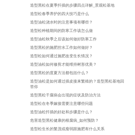
造型黑松在夏季扦插的步骤四点详解_景观松基地
造型松春季养护的四大技巧是什么
造型油松浇水时的注意事项有哪些？
造型松种植期间的防寒工作该怎么做
造型油松秋季之后该如何做好防寒工作
造型黑松的施肥控水工作如何做好？
造型松如何通过施肥改变生长情况？
造型油松如何修剪才能维持树形优美？
造型黑松的度夏方法都包括什么？
造型油松是如何通过插皮接来繁殖的？造型黑松基地回
答你
造型黑松干腐病会出现的症状及防治方法
造型松在冬季嫁接需要注意哪些问题
造型油松扦插的好处和步骤是什么？
危害造型黑松健康的根腐病_如何预防？
造型松生长的繁茂或瘦弱跟施肥有什么关系