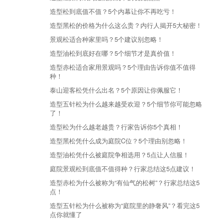
造型松到底值不值？5个内幕让你不再吃亏！
造型黑松的价格为什么这么贵？内行人揭开5大秘密！
景观松适合种家里吗？5个建议别忽略！
造型油松到底好在哪？5个细节才是真价值！
造型赤松适合家用景观吗？5个理由告诉你值不值得
种！
泰山迎客松凭什么出名？5个原因让你佩服它！
造型五针松为什么越来越受欢迎？5个细节你可能忽略
了！
造型松为什么越老越贵？行家告诉你5个真相！
造型黑松凭什么成为庭院C位？5个理由别忽略！
造型油松凭什么被庭院争相选用？5点让人信服！
庭院景观松到底值不值得种？行家总结这5点建议！
造型赤松为什么被称为“有仙气的松树”？行家总结这5
点！
造型五针松为什么被称为“庭院里的静奢风”？看完这5
点你就懂了