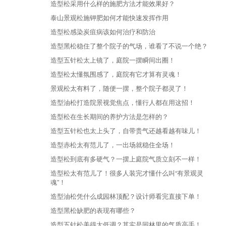
造型松采用什么样的施肥方法才能效果好？
泰山景观松施钾肥如何才能快速发挥作用
造型松感染炭疽病该如何治疗和防治
造型黑松稳住了整个院子的气场，谁看了不说一个绝？
造型五针松太上镜了，庭院一摆瞬间出圈！
造型松太懂氛围感了，庭院有它才算有灵魂！
景观松太有料了，随便一摆，整个院子都灵了！
造型油松打造院景视觉焦点，懂行人都在用这招！
造型松在生长期间的养护方法是怎样的？
造型五针松也太上头了，自带贵气还越看越有味儿！
造型赤松太有范儿了，一出场就稳住全场！
造型松到底有多硬气？一摆上庭院气质立刻不一样！
造型松太有范儿了！很多人装完才懂什么叫“有景观灵
魂”！
造型油松凭什么成园林顶配？设计师看完直接下单！
造型黑松缺肥的表现有哪些？
造型五针松美得太低调？其实是园林里的气质高手！