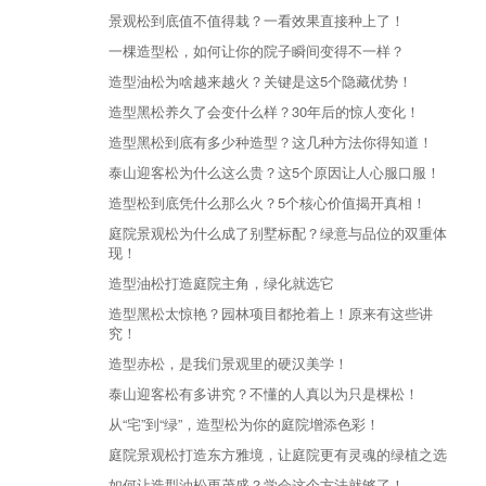
景观松到底值不值得栽？一看效果直接种上了！
一棵造型松，如何让你的院子瞬间变得不一样？
造型油松为啥越来越火？关键是这5个隐藏优势！
造型黑松养久了会变什么样？30年后的惊人变化！
造型黑松到底有多少种造型？这几种方法你得知道！
泰山迎客松为什么这么贵？这5个原因让人心服口服！
造型松到底凭什么那么火？5个核心价值揭开真相！
庭院景观松为什么成了别墅标配？绿意与品位的双重体
现！
造型油松打造庭院主角，绿化就选它
造型黑松太惊艳？园林项目都抢着上！原来有这些讲
究！
造型赤松，是我们景观里的硬汉美学！
泰山迎客松有多讲究？不懂的人真以为只是棵松！
从“宅”到“绿”，造型松为你的庭院增添色彩！
庭院景观松打造东方雅境，让庭院更有灵魂的绿植之选
如何让造型油松更茂盛？学会这个方法就够了！