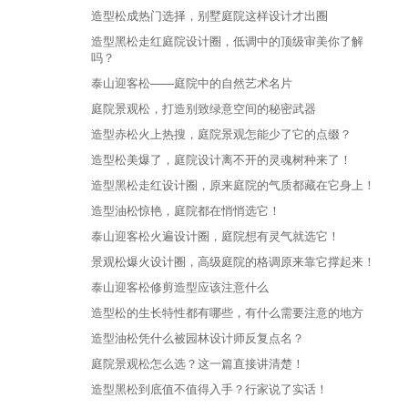
造型松成热门选择，别墅庭院这样设计才出圈
造型黑松走红庭院设计圈，低调中的顶级审美你了解
吗？
泰山迎客松——庭院中的自然艺术名片
庭院景观松，打造别致绿意空间的秘密武器
造型赤松火上热搜，庭院景观怎能少了它的点缀？
造型松美爆了，庭院设计离不开的灵魂树种来了！
造型黑松走红设计圈，原来庭院的气质都藏在它身上！
造型油松惊艳，庭院都在悄悄选它！
泰山迎客松火遍设计圈，庭院想有灵气就选它！
景观松爆火设计圈，高级庭院的格调原来靠它撑起来！
泰山迎客松修剪造型应该注意什么
造型松的生长特性都有哪些，有什么需要注意的地方
造型油松凭什么被园林设计师反复点名？
庭院景观松怎么选？这一篇直接讲清楚！
造型黑松到底值不值得入手？行家说了实话！