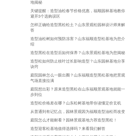
地揭秘
关键提醒：造型油松春节价格优惠，福顺园林基地教你
避开3个选购误区
怎样正确给造型黑松松土？山东景观松园林设计师来解
答
造型油松树如何预防冻害？山东福顺造型松基地为您介
绍
造型黑松在造型后如何保养？山东景观松基地为您揭秘
造型松如何防止枝叶过长影响造型？山东园林基地分享
诀窍
庭院园林怎么一眼出圈？山东福顺造型黑松基地把景观
气场直接拉满
庭院想出彩？原来造型黑松在山东福顺景观基地就能一
步到位
造型松价格差在哪？山东松树基地带你读懂定价玄机
从普通到有记忆点，园林景观因为福顺造型油松而改变
庭院怎么才能耐看？园林景观基地力荐造型黑松！
造型迎客松基地值得选择吗？来看我们解答