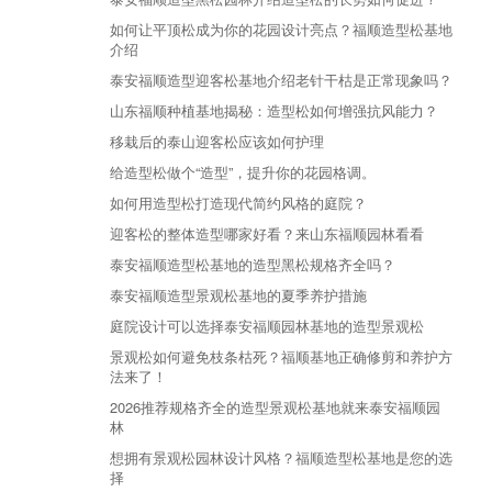
如何让平顶松成为你的花园设计亮点？福顺造型松基地
介绍
泰安福顺造型迎客松基地介绍老针干枯是正常现象吗？
山东福顺种植基地揭秘：造型松如何增强抗风能力？
移栽后的泰山迎客松应该如何护理
给造型松做个“造型”，提升你的花园格调。
如何用造型松打造现代简约风格的庭院？
迎客松的整体造型哪家好看？来山东福顺园林看看
泰安福顺造型松基地的造型黑松规格齐全吗？
泰安福顺造型景观松基地的夏季养护措施
庭院设计可以选择泰安福顺园林基地的造型景观松
景观松如何避免枝条枯死？福顺基地正确修剪和养护方
法来了！
2026推荐规格齐全的造型景观松基地就来泰安福顺园
林
想拥有景观松园林设计风格？福顺造型松基地是您的选
择