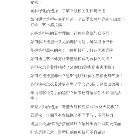
秘密！
园林绿化的选择：了解平顶松的生长与应用
如何通过造型松修剪打造一个四季常绿的庭院？绿意不
打烊，艺术感拉满！
选择造型松的五大理由，让你的庭院与众不同！
如何解决造型松常见的养护问题，确保健康成长
掌握造型黑松的生长与修剪技巧，打造优雅庭院
如何通过艺术修剪让造型黑松成为园林的亮点？
造型松总是黄叶枯枝？5招教你远离病虫害困扰！
如何打造造型赤松？这5个技巧让你的赤松更有气质！
造型油松怎么养才更有型？学会这5招，轻松出效果！
泰山迎客松背后的秘密？原来还有这些你不知道的故
事！
景观大师的选择！造型五针松凭啥成“园林天花板”？
景观松一年四季有多惊艳？不同季节，不同魅力！
造型油松如何巧妙搭配草坪？这种组合让庭院更美丽！
打造庭院艺术，造型松的修剪技巧不容错过