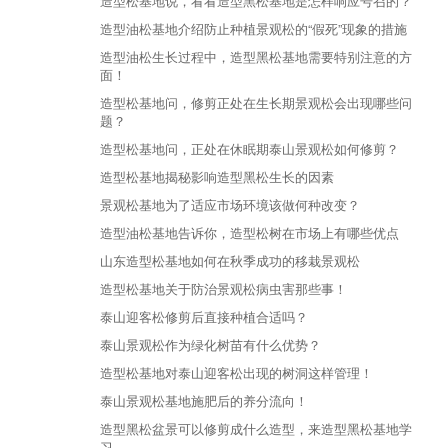
造型松基地说，看看造型黑松基地是怎样响应号召的？
造型油松基地介绍防止种植景观松的“假死”现象的措施
造型油松生长过程中，造型黑松基地需要特别注意的方
面！
造型松基地问，修剪正处在生长期景观松会出现哪些问
题？
造型松基地问，正处在休眠期泰山景观松如何修剪？
造型松基地揭秘影响造型黑松生长的因素
景观松基地为了适应市场环境该做何种改变？
造型油松基地告诉你，造型松树在市场上有哪些优点
山东造型松基地如何在秋季成功的移栽景观松
造型松基地关于防治景观松病虫害那些事！
泰山迎客松修剪后直接种植合适吗？
泰山景观松作为绿化树苗有什么优势？
造型松基地对泰山迎客松出现的树洞这样管理！
泰山景观松基地施肥后的养分流向！
造型黑松盆景可以修剪成什么造型，来造型黑松基地学
习