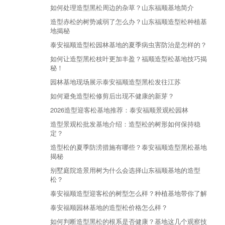
如何处理造型黑松周边的杂草？山东福顺基地简介
造型赤松的树势减弱了怎么办？山东福顺造型松种植基
地揭秘
泰安福顺造型松园林基地的夏季病虫害防治是怎样的？
如何让造型黑松枝叶更加丰盈？福顺造型松基地技巧揭
秘！
园林基地现场展示泰安福顺造型黑松发往江苏
如何避免造型松修剪后出现不健康的新芽？
2026造型迎客松基地推荐：泰安福顺景观松园林
造型景观松批发基地介绍：造型松的树形如何保持稳
定？
造型松的夏季防涝措施有哪些？泰安福顺造型黑松基地
揭秘
别墅庭院造景用树为什么会选择山东福顺基地的造型
松？
泰安福顺造型迎客松的树型怎么样？种植基地带你了解
泰安福顺园林基地的造型松价格怎么样？
如何判断造型黑松的根系是否健康？基地这几个观察技