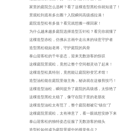
家里的庭院怎么选树？看了这棵造型黑松你就知道了！
景观松到底有多出圈？入院瞬间高级感拉满！
庭院造型松有多值？看完就想搬一棵回家！
为什么越来越多庭院选择造型五针松？看完你就懂了
这棵造型赤松，仿佛从古画中走出来的绿意守护者
造型黑松稳如老将，守护庭院的风骨
泰山迎客松的千年姿态，迎来无数游客的惊叹
这棵庭院景观松，竟然让整个空间都灵动了起来！
这棵造型松真特别，竟然能让庭院秒变艺术馆！
造型油松能在庭院里做主角，秘诀就在这修剪技巧！
这棵造型油松，瞬间提升了庭院的高级感，太惊艳了
这棵造型黑松太稳了，像守在院子里的老朋友
这棵造型油松太有范了，整个庭院都被它“镇住”了
这棵庭院景观松，太有禅意了，看一眼就想安静下来
泰山迎客松的独特姿态征服了无数游客的镜头
造型松如何成为庭院景观中的视觉焦点？