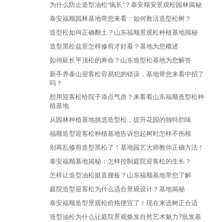
为什么防止造型油松“疯长”？泰安顺安景观松园林揭秘
泰安福顺园林基地带您来看：如何救活造型松树？
造型松如何正确翻土？山东福顺景观松种植基地揭秘
造型黑松盆景怎样修剪才好看？基地为您概述
如何延长平顶松的寿命？山东造型松基地为您解答
新手养泰山迎客松容易犯的错误，基地带您来看中招了
吗？
想用迎客松给院子添点气质？来看看山东福顺造型松种
植基地
从园林种植基地挑选造型松，提升花园的独特韵味
福顺造型迎客松种植基地告诉您起树时怎样不伤根
别再乱修剪造型黑松了！基地园艺大师教你正确方法！
泰安福顺基地揭秘：怎样控制庭院迎客松的生长？
怎样让造型油松挺直腰板？山东福顺基地带您了解
庭院造型迎客松为什么适合景观设计？基地揭秘
泰安福顺造型景观松价格便宜了！现在来选树正合适
造型油松为什么让庭院景观焕发自然艺术魅力?批发基