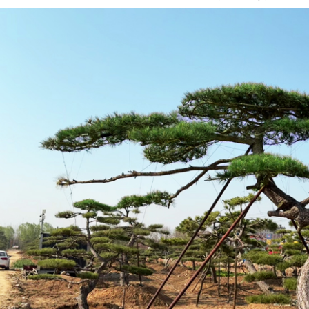
绍
林
？
气场直接拉满