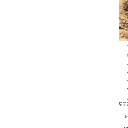
尽回
上
关