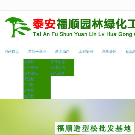
很遗憾，因您的浏览器版本过低导致
网站首页
造型松基地
新闻动态
工程案例
基地介绍
精品
造型松
行业动态
造型黑松
基地新闻
造型油松
栽培技术
景观松
平顶松
迎客松
盆景松