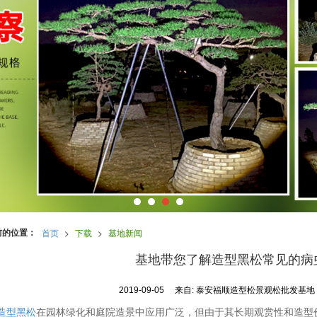
前的位置：
首页
>
下载
>
基地新闻
基地带您了解造型黑松常见的病
2019-09-05
来自:
泰安福顺造型松景观松批发基
造型黑松
在园林绿化和庭院造景中应用广泛，但由于其长期观赏性和造型