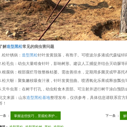
了解
造型黑松
常见的病虫害问题
1.松针锈病：
造型黑松
针叶发黄脱落，有孢子。可喷波尔多液或代森锰锌
2.松毛虫：幼虫大量啃食针叶，影响树形。建议人工捕捉并结合灭幼脲等
3.根腐病：根部腐烂导致整株枯萎。需改善排水，定期用多菌灵或甲基托
4.松大蚜：聚集嫩枝吸食汁液，针叶发黄扭曲。喷洒氧化乐果或释放瓢虫
5.天牛虫害：在树干打孔，幼虫蛀食木质部。可注射并进行树干涂白预防
此文来源：山东
造型黑松基地
整理发布，仅供参考，具体信息请联系官方
答！
一条 ：
下一条 ：
掌握这些技巧，景观松养护...
解
键词：
造型黑松
造型黑松树
黑松
造型松