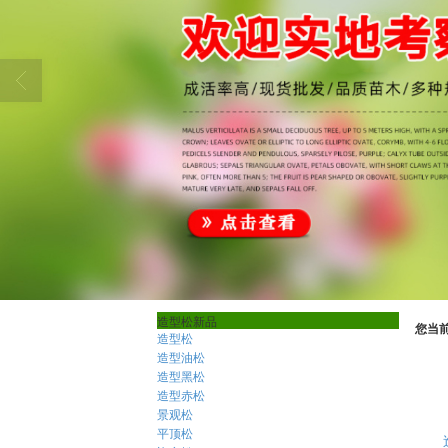
造型松新品
您当
造型松
造型油松
造型黑松
造型赤松
景观松
平顶松