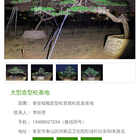
大型造型松基地
苗圃：
泰安福顺造型松景观松批发基地
联系人：
李经理
手机：
13468027234（微信同号）
地址：
泰安市泰山区邱家店卫生院红绿灯往东50米路北