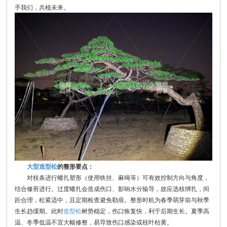
手我们，共植未来。
大型造型松
的整形要点：
对枝条进行蟠扎塑形（使用铁丝、麻绳等）可有效控制方向与角度，
结合修剪进行。过度蟠扎会造成伤口、影响水分输导，故应选枝绑扎，间
距合理，松紧适中，且定期检查避免勒痕。整形时机为春季萌芽前与秋季
生长趋缓期。此时
造型松
树势稳定，伤口恢复快，利于后期生长。夏季高
温、冬季低温不宜大幅修整，易导致伤口感染或枝叶枯黄。