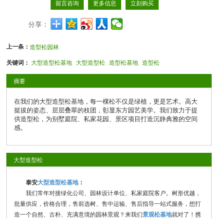
留言咨询
更多信息
立刻购买
分享：
上一条：
造型松园林
关键词：
大型造型松基地
大型造型松
造型松基地
造型松
摘要
在我们的大型造型松基地，每一棵松不仅是绿植，更是艺术。高大
挺拔的姿态、层层叠翠的枝团，彰显东方园艺美学。我们致力于提
供造型松，为别墅庭院、私家花园、景区项目打造沉静典雅的空间
感。
大型造型松
泰安
大型造型松基地
：
我们常年对接绿化公司、园林设计单位、私家庭院客户。树形优越，
批量供应，价格合理，售前选树、售中运输、售后指导一站式服务，想打
造一个自然、古朴、充满意境的园林景观？来我们
景观松基地
就对了！携