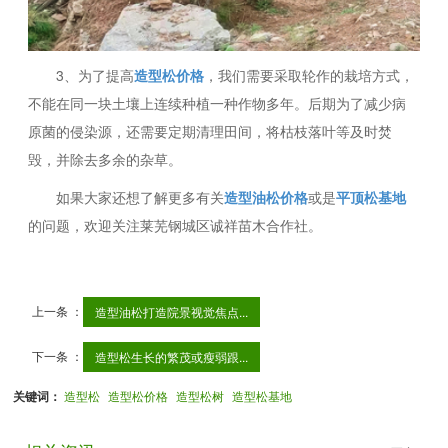
3、为了提高
造型松价格
，我们需要采取轮作的栽培方式，
不能在同一块土壤上连续种植一种作物多年。后期为了减少病
原菌的侵染源，还需要定期清理田间，将枯枝落叶等及时焚
毁，并除去多余的杂草。
如果大家还想了解更多有关
造型油松价格
或是
平顶松基地
的问题，欢迎关注莱芜钢城区诚祥苗木合作社。
上一条 ：
造型油松打造院景视觉焦点...
下一条 ：
造型松生长的繁茂或瘦弱跟...
关键词：
造型松
造型松价格
造型松树
造型松基地