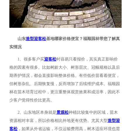
山东
造型迎客松
基地哪家价格便宜？福顺园林带您了解真
实情况
1、很多客户买
迎客松
时容易只看报价，其实真正影响价
格的因素有很多。比如树龄大小、树形层次、冠幅规格以及后
期养护情况，都会直接影响整体价格。有些低价苗看着便宜，
但树形杂乱、后期恢复慢，反而增加了后续维护成本。福顺园
林在苗木培育过程中，更注重整体观赏效果和成活率，因此不
少客户觉得性价比更高。
2、山东地区本身就是
景观松
种植比较集中的区域，苗木
资源相对丰富，所以价格相比外地更有优势。尤其大型
造型迎
客松
，如果从外省运输，不仅运输费用高，树木适应环境也需