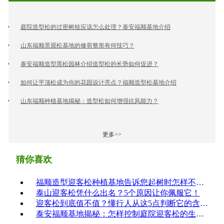
庭院造型松的过密树枝应该怎么处理？泰安福顺基地介绍
山东福顺景观松基地的修剪整形有何技巧？
泰安福顺造型黑松园林介绍造型松的长势如何促进？
如何让平顶松成为你的花园设计亮点？福顺造型松基地介绍
山东福顺种植基地揭秘：造型松如何增强抗风能力？
更多>>
猜你喜欢
福顺造型迎客松种植基地告诉您起树时怎样不伤根
泰山迎客松凭什么出名？5个原因让你佩服它！
迎客松到底值不值？懂行人从这5点判断它的含金量！
泰安福顺基地揭秘：怎样控制庭院迎客松的生长？