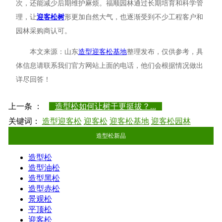
次，还能减少后期维护麻烦。福顺园林通过长期培育和科学管
理，让
迎客松树
形更加自然大气，也逐渐受到不少工程客户和
园林采购商认可。
本文来源：山东
造型迎客松基地
整理发布，仅供参考，具
体信息请联系我们官方网站上面的电话，他们会根据情况做出
详尽回答！
上一条 ：
造型松如何让树干更挺拔？...
关键词：
造型迎客松
迎客松
迎客松基地
迎客松园林
造型松新品
造型松
造型油松
造型黑松
造型赤松
景观松
平顶松
迎客松