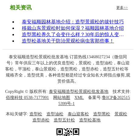
相关资讯
更多>>
泰安福顺园林基地介绍：造型景观松的拔针技巧
移栽山东景观松时如何保湿？福顺园林基地介绍
造型黑松养久了会变什么样？30年后的惊人变化！
造型松基地关于防治景观松病虫害那些事！
泰安福顺造型松景观松批发基地 订苗热线13468027234（微信同
号）常年供应三年以上的优良造型松，景观松，造型油松，泰山迎
客松，平顶松，泰山景观松，造型黑松，造型赤松，造型五针松等
规格齐全，造型优美，各种造型都是经过专业知名大师指点修剪,观
赏价值高。
CopyRight © 版权所有:
泰安福顺造型松景观松批发基地
技术支持:
佰搜科技 0538-7177991
网站地图
XML
备案号:
鲁ICP备202515
5399号-1
本站关键字:
造型松
造型油松
泰山迎客松
造型黑松
景观松
造型赤松
造型五针松
造型松基地