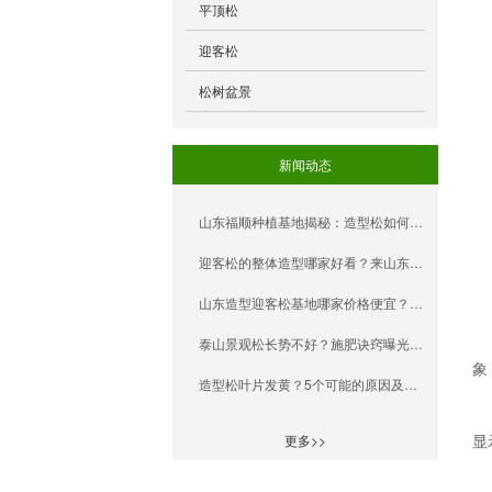
平顶松
迎客松
松树盆景
新闻动态
山东福顺种植基地揭秘：造型松如何增强抗风能力？
迎客松的整体造型哪家好看？来山东福顺园林看看
山东造型迎客松基地哪家价格便宜？福顺园林带您了解真实情况
泰山景观松长势不好？施肥诀窍曝光，让它疯长！
象
造型松叶片发黄？5个可能的原因及解决办法！
显
更多>>