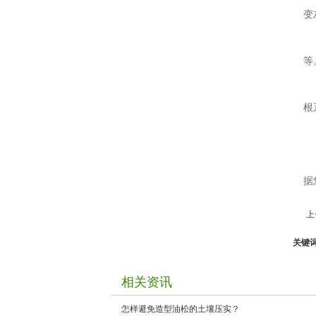
变
等
根
据
上
关键
相关资讯
怎样避免造型油松的土壤压实？