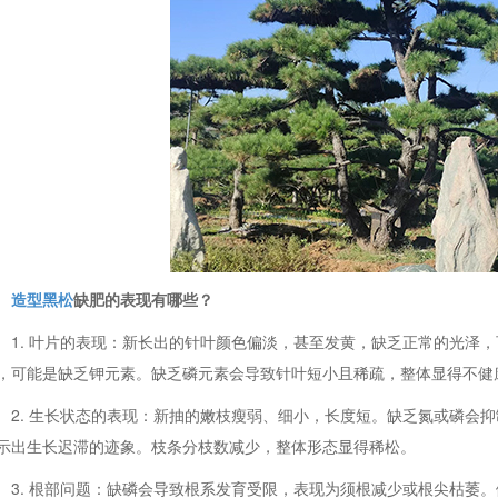
造型黑松
缺肥的表现有哪些？
1. 叶片的表现：新长出的针叶颜色偏淡，甚至发黄，缺乏正常的光泽
，可能是缺乏钾元素。缺乏磷元素会导致针叶短小且稀疏，整体显得不健
2. 生长状态的表现：新抽的嫩枝瘦弱、细小，长度短。缺乏氮或磷会
示出生长迟滞的迹象。枝条分枝数减少，整体形态显得稀松。
3. 根部问题：缺磷会导致根系发育受限，表现为须根减少或根尖枯萎