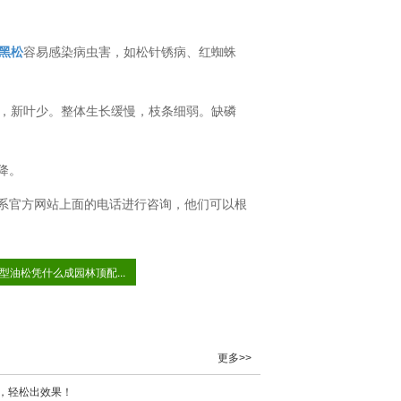
黑松
容易感染病虫害，如松针锈病、红蜘蛛
落，新叶少。整体生长缓慢，枝条细弱。缺磷
降。
系官方网站上面的电话进行咨询，他们可以根
型油松凭什么成园林顶配...
更多>>
，轻松出效果！