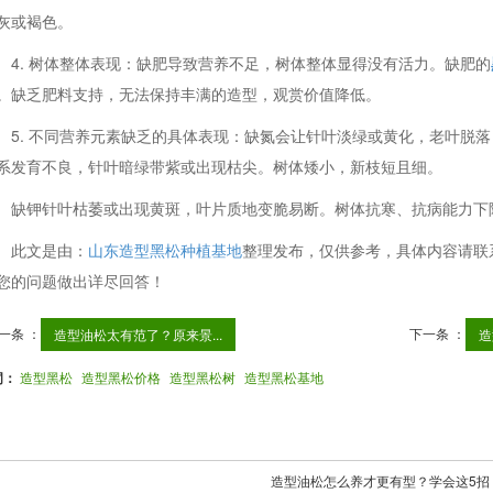
灰或褐色。
4. 树体整体表现：缺肥导致营养不足，树体整体显得没有活力。缺肥的
。缺乏肥料支持，无法保持丰满的造型，观赏价值降低。
5. 不同营养元素缺乏的具体表现：缺氮会让针叶淡绿或黄化，老叶脱
系发育不良，针叶暗绿带紫或出现枯尖。树体矮小，新枝短且细。
缺钾针叶枯萎或出现黄斑，叶片质地变脆易断。树体抗寒、抗病能力下
此文是由：
山东造型黑松种植基地
整理发布，仅供参考，具体内容请联
您的问题做出详尽回答！
一条 ：
下一条 ：
造型油松太有范了？原来景...
造
词：
造型黑松
造型黑松价格
造型黑松树
造型黑松基地
造型油松怎么养才更有型？学会这5招