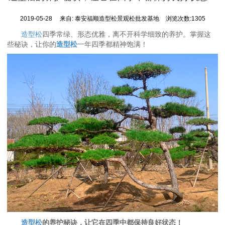
2019-05-28
来自:
泰安福顺造型松景观松批发基地
浏览次数:1305
造型松
四季常绿、形态优雅，离不开科学细致的养护。掌握这
些秘诀，让你的
造型松
一年四季都精神饱满！
造型松
的养护秘诀，让它在四季中都保持良好状态！