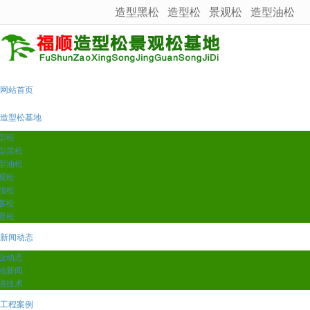
造型黑松
造型松
景观松
造型油松
很遗憾，因您的浏览器版本过低导致无法获得最佳浏览体验，推荐下载安装谷歌浏览器！
网站首页
造型松基地
型松
型黑松
型油松
观松
顶松
客松
景松
新闻动态
业动态
地新闻
培技术
工程案例