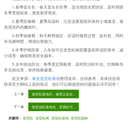
1.春季促生长：春天是生长旺季，适当增加水肥供应，及时剪除
冬季受损枝条，激发新芽萌发。
2.夏季防暴晒：夏季高温时，注意适量遮阴并保持土壤微湿，避
免强光灼伤嫩枝叶。
3.秋季做修整：秋天树势稳定，应适时修剪过密、徒长枝，同时
补充磷钾肥，增强抗寒能力。
4.冬季护根防寒：入冬前可在造型松根部覆盖稻草或防寒布，减
少冻害，确保根系安全越冬。
5.全年病虫防治：每季度定期检查，及时防治松针虫、红蜘蛛等
常见病虫害，保持植株健康。
此文来源：
泰安造型松基地
整理发布，仅供参考，具体信息请
联系官方网站上面的电话，他们可以根据您的问题做出详尽回答！
上一条 ：
造型松基地问，修剪正处在...
下一条 ：
造型油松基地说，景观松可...
关键词：
造型松
造型松树
造型松基地
造型松园林